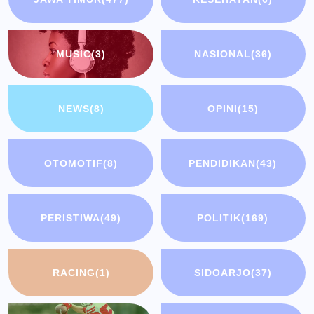
MUSIC
(3)
NASIONAL
(36)
NEWS
(8)
OPINI
(15)
OTOMOTIF
(8)
PENDIDIKAN
(43)
PERISTIWA
(49)
POLITIK
(169)
RACING
(1)
SIDOARJO
(37)