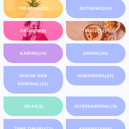
CREATIVE
(22)
EKONOMI
(204)
FASHION
(8)
FOOD
(12)
GAMING
(10)
GRESIK
(96)
HUKUM DAN
HUMANIORA
(22)
KRIMINAL
(28)
IDEAS
(3)
INTERNASIONAL
(9)
JAWA TIMUR
(477)
KESEHATAN
(6)