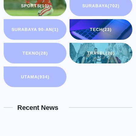
SPORTS
(10)
SURABAYA
(702)
SURABAYA 90-AN
(1)
TECH
(23)
TEKNO
(28)
TRAVEL
(20)
UTAMA
(934)
Recent News