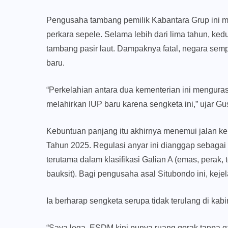
Pengusaha tambang pemilik Kabantara Grup ini
perkara sepele. Selama lebih dari lima tahun, kedu
tambang pasir laut. Dampaknya fatal, negara semp
baru.
“Perkelahian antara dua kementerian ini menguras
melahirkan IUP baru karena sengketa ini,” ujar Gus
Kebuntuan panjang itu akhirnya menemui jalan ke
Tahun 2025. Regulasi anyar ini dianggap sebagai
terutama dalam klasifikasi Galian A (emas, perak, 
bauksit). Bagi pengusaha asal Situbondo ini, kejel
Ia berharap sengketa serupa tidak terulang di kab
“Saya lega, ESDM kini punya ruang gerak tanpa 