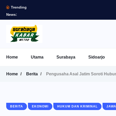
Trending
News:
Home
Utama
Surabaya
Sidoarjo
Home
Berita
Pengusaha Asal Jatim Soroti Hubu
BERITA
EKONOMI
HUKUM DAN KRIMINAL
JAWA