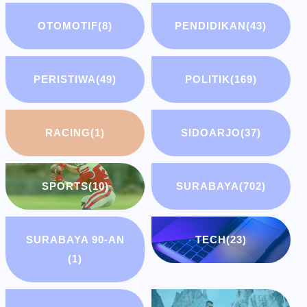
OTOMOTIF
(8)
PENDIDIKAN
(43)
PERISTIWA
(49)
POLITIK
(169)
RACING
(1)
SIDOARJO
(37)
SPORTS
(10)
SURABAYA
(702)
SURABAYA 90-AN
TECH
(23)
(1)