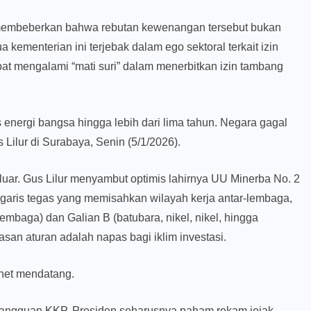
 membeberkan bahwa rebutan kewenangan tersebut bukan
a kementerian ini terjebak dalam ego sektoral terkait izin
at mengalami “mati suri” dalam menerbitkan izin tambang
 energi bangsa hingga lebih dari lima tahun. Negara gagal
 Lilur di Surabaya, Senin (5/1/2026).
luar. Gus Lilur menyambut optimis lahirnya UU Minerba No. 2
 garis tegas yang memisahkan wilayah kerja antar-lembaga,
tembaga) dan Galian B (batubara, nikel, nikel, hingga
asan aturan adalah napas bagi iklim investasi.
inet mendatang.
gangguan KKP. Presiden seharusnya paham rekam jejak