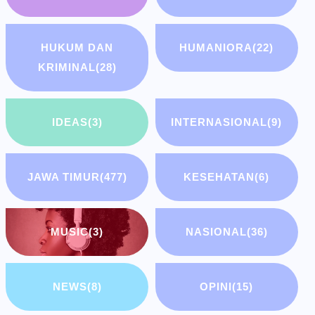
HUKUM DAN
HUMANIORA
(22)
KRIMINAL
(28)
IDEAS
(3)
INTERNASIONAL
(9)
JAWA TIMUR
(477)
KESEHATAN
(6)
MUSIC
(3)
NASIONAL
(36)
NEWS
(8)
OPINI
(15)