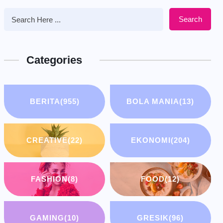
Search
Categories
BERITA
(955)
BOLA MANIA
(13)
CREATIVE
(22)
EKONOMI
(204)
FASHION
(8)
FOOD
(12)
GAMING
(10)
GRESIK
(96)