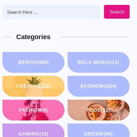
Search
Categories
BERITA
(955)
BOLA MANIA
(13)
CREATIVE
(22)
EKONOMI
(204)
FASHION
(8)
FOOD
(12)
GAMING
(10)
GRESIK
(96)