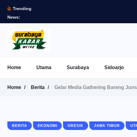
Trending
News:
Home
Utama
Surabaya
Sidoarjo
Home
Berita
Gelar Media Gathering Bareng Jurna
BERITA
EKONOMI
GRESIK
JAWA TIMUR
UT