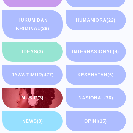
HUKUM DAN
HUMANIORA
(22)
KRIMINAL
(28)
IDEAS
(3)
INTERNASIONAL
(9)
JAWA TIMUR
(477)
KESEHATAN
(6)
MUSIC
(3)
NASIONAL
(36)
NEWS
(8)
OPINI
(15)