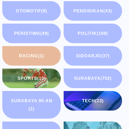
OTOMOTIF
(8)
PENDIDIKAN
(43)
PERISTIWA
(49)
POLITIK
(169)
RACING
(1)
SIDOARJO
(37)
SPORTS
(10)
SURABAYA
(702)
SURABAYA 90-AN
TECH
(23)
(1)