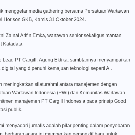
sik menggelar media gathering bersama Persatuan Wartawan
el Horison GKB, Kamis 31 Oktober 2024.
ni Zainal Arifin Emka, wartawan senior sekaligus mantan
t Katadata.
 Lead PT Cargill, Agung Ektika, sambtannya menyampaikan
digital yang dipenuhi kemajuan teknologi seperti AI.
kin meningkatkan silaturahmi antara manajemen dengan
rsatuan Wartawan Indonesia (PWI) dan Komunitas Wartawan
omitmen manajemen PT Cargill Indonesia pada prinsip Good
si publik.
i menyadari jurnalis adalah pilar penting dalam penyebaran
i berharap acara ini memberikan perspektif baru untuk