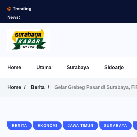
Trending
News:
Home
Utama
Surabaya
Sidoarjo
Home
Berita
Gelar Grebeg Pasar di Surabaya,
BERITA
EKONOMI
JAWA TIMUR
SURABAYA