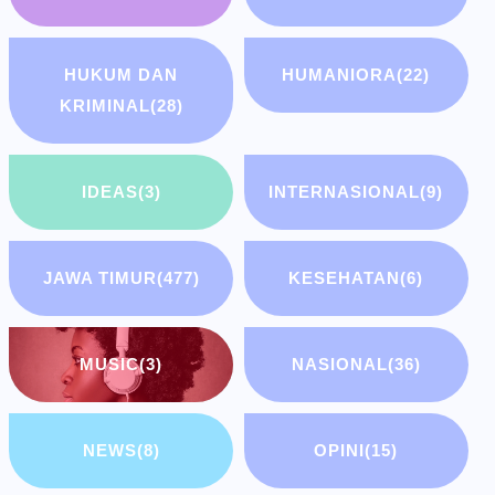
HUKUM DAN
HUMANIORA
(22)
KRIMINAL
(28)
IDEAS
(3)
INTERNASIONAL
(9)
JAWA TIMUR
(477)
KESEHATAN
(6)
MUSIC
(3)
NASIONAL
(36)
NEWS
(8)
OPINI
(15)