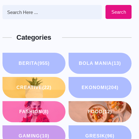
Search
Categories
BERITA
(955)
BOLA MANIA
(13)
CREATIVE
(22)
EKONOMI
(204)
FASHION
(8)
FOOD
(12)
GAMING
(10)
GRESIK
(96)