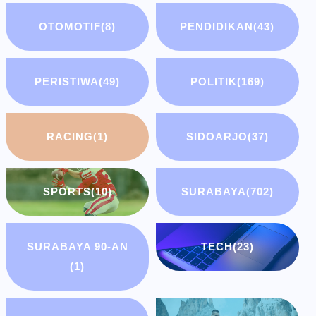
OTOMOTIF
(8)
PENDIDIKAN
(43)
PERISTIWA
(49)
POLITIK
(169)
RACING
(1)
SIDOARJO
(37)
SPORTS
(10)
SURABAYA
(702)
SURABAYA 90-AN
TECH
(23)
(1)