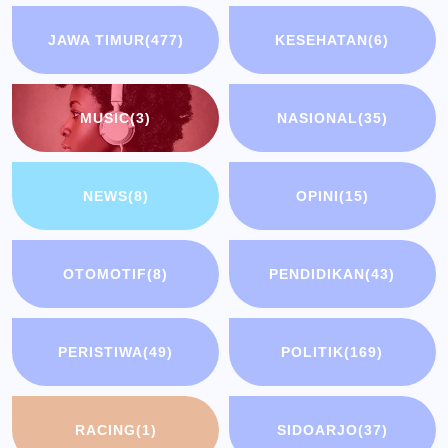
JAWA TIMUR
(477)
KESEHATAN
(6)
MUSIC
(3)
NASIONAL
(35)
NEWS
(8)
OPINI
(15)
OTOMOTIF
(8)
PENDIDIKAN
(43)
PERISTIWA
(49)
POLITIK
(169)
RACING
(1)
SIDOARJO
(37)