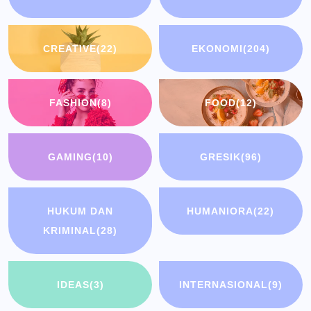
CREATIVE
(22)
EKONOMI
(204)
FASHION
(8)
FOOD
(12)
GAMING
(10)
GRESIK
(96)
HUKUM DAN
HUMANIORA
(22)
KRIMINAL
(28)
IDEAS
(3)
INTERNASIONAL
(9)