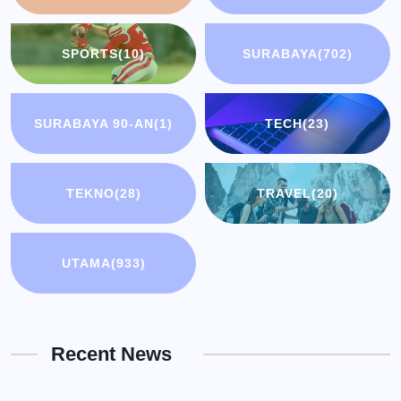
SPORTS
(10)
SURABAYA
(702)
SURABAYA 90-AN
(1)
TECH
(23)
TEKNO
(28)
TRAVEL
(20)
UTAMA
(933)
Recent News