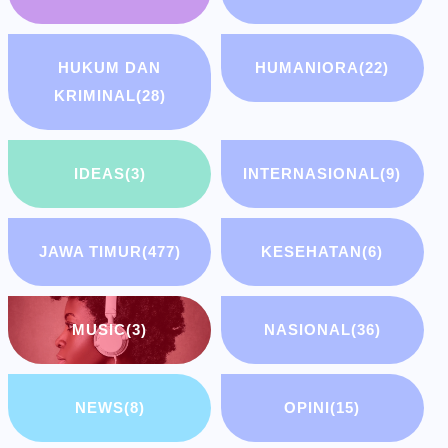
HUKUM DAN
HUMANIORA
(22)
KRIMINAL
(28)
IDEAS
(3)
INTERNASIONAL
(9)
JAWA TIMUR
(477)
KESEHATAN
(6)
MUSIC
(3)
NASIONAL
(36)
NEWS
(8)
OPINI
(15)