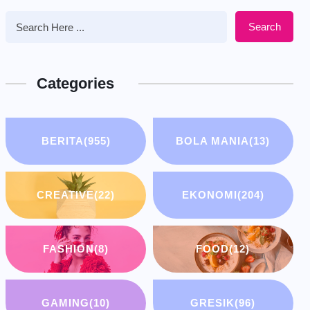
Search
Categories
BERITA
(955)
BOLA MANIA
(13)
CREATIVE
(22)
EKONOMI
(204)
FASHION
(8)
FOOD
(12)
GAMING
(10)
GRESIK
(96)