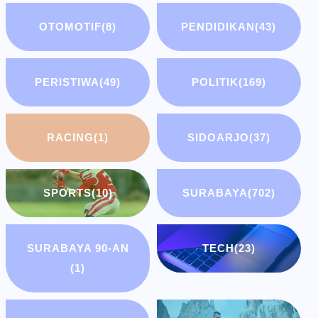
OTOMOTIF
(8)
PENDIDIKAN
(43)
PERISTIWA
(49)
POLITIK
(169)
RACING
(1)
SIDOARJO
(37)
SPORTS
(10)
SURABAYA
(702)
SURABAYA 90-AN
TECH
(23)
(1)