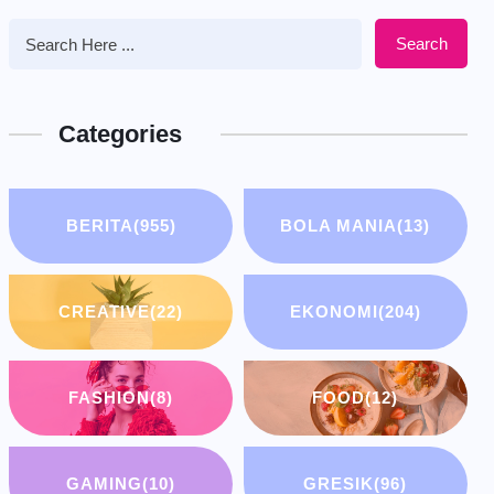
Search
Categories
BERITA
(955)
BOLA MANIA
(13)
CREATIVE
(22)
EKONOMI
(204)
FASHION
(8)
FOOD
(12)
GAMING
(10)
GRESIK
(96)