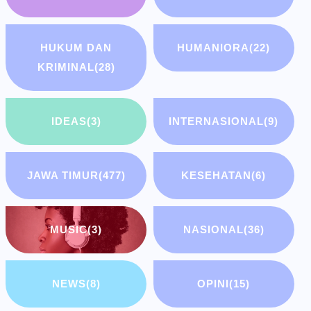
HUKUM DAN
HUMANIORA
(22)
KRIMINAL
(28)
IDEAS
(3)
INTERNASIONAL
(9)
JAWA TIMUR
(477)
KESEHATAN
(6)
MUSIC
(3)
NASIONAL
(36)
NEWS
(8)
OPINI
(15)