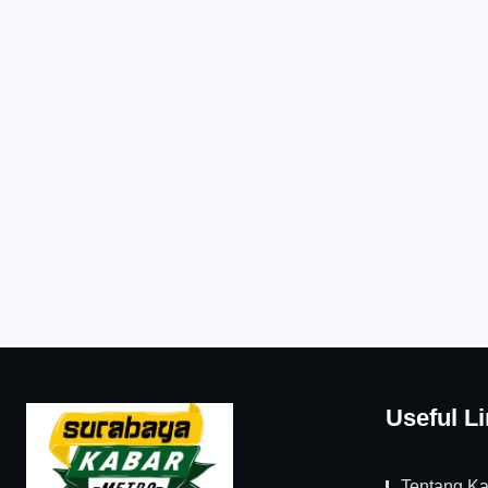
Useful L
Tentang K