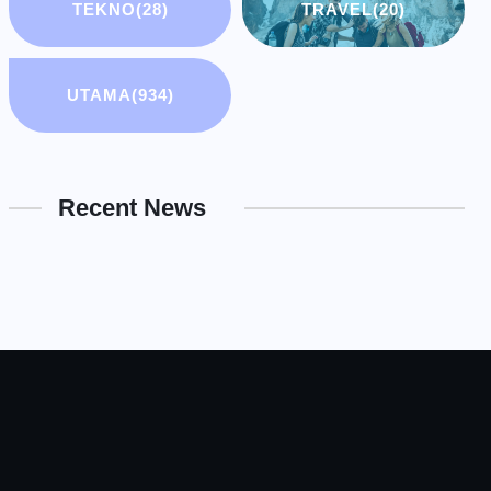
TEKNO
(28)
TRAVEL
(20)
UTAMA
(934)
Recent News