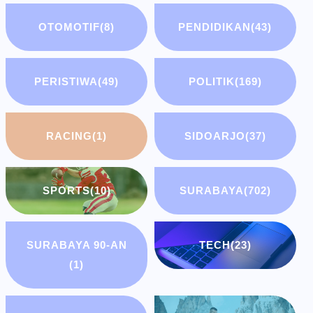
OTOMOTIF
(8)
PENDIDIKAN
(43)
PERISTIWA
(49)
POLITIK
(169)
RACING
(1)
SIDOARJO
(37)
SPORTS
(10)
SURABAYA
(702)
SURABAYA 90-AN
TECH
(23)
(1)