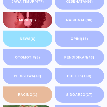
JAWA TIMUR
(477)
KESEHATAN
(6)
MUSIC
(3)
NASIONAL
(36)
NEWS
(8)
OPINI
(15)
OTOMOTIF
(8)
PENDIDIKAN
(43)
PERISTIWA
(49)
POLITIK
(169)
RACING
(1)
SIDOARJO
(37)