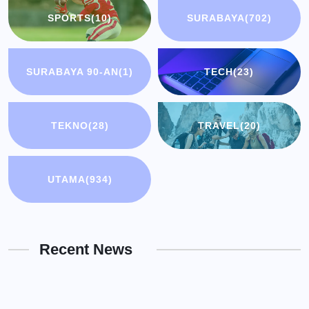
SPORTS
(10)
SURABAYA
(702)
SURABAYA 90-AN
(1)
TECH
(23)
TEKNO
(28)
TRAVEL
(20)
UTAMA
(934)
Recent News