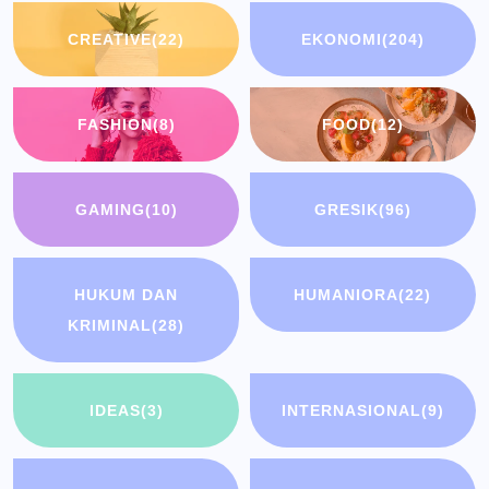
CREATIVE
(22)
EKONOMI
(204)
FASHION
(8)
FOOD
(12)
GAMING
(10)
GRESIK
(96)
HUKUM DAN
HUMANIORA
(22)
KRIMINAL
(28)
IDEAS
(3)
INTERNASIONAL
(9)