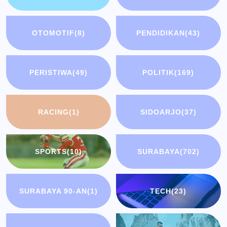
OTOMOTIF
(8)
PENDIDIKAN
(43)
PERISTIWA
(49)
POLITIK
(169)
RACING
(1)
SIDOARJO
(37)
SPORTS
(10)
SURABAYA
(702)
SURABAYA 90-AN
(1)
TECH
(23)