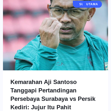
BOLA MANIA
SURABAYA
BERITA
UTAMA
Kemarahan Aji Santoso
Tanggapi Pertandingan
Persebaya Surabaya vs Persik
Kediri: Jujur Itu Pahit