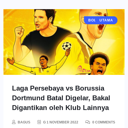
BOLA MANIA
BERITA
UTAMA
Laga Persebaya vs Borussia
Dortmund Batal Digelar, Bakal
Digantikan oleh Klub Lainnya
BAGUS
G 1 NOVEMBER 2022
0 COMMENTS