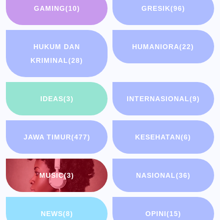
GAMING
(10)
GRESIK
(96)
HUKUM DAN
HUMANIORA
(22)
KRIMINAL
(28)
IDEAS
(3)
INTERNASIONAL
(9)
JAWA TIMUR
(477)
KESEHATAN
(6)
MUSIC
(3)
NASIONAL
(36)
NEWS
(8)
OPINI
(15)