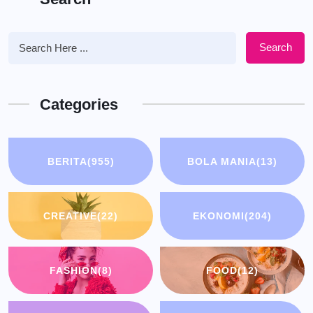
Search
Categories
BERITA
(955)
BOLA MANIA
(13)
CREATIVE
(22)
EKONOMI
(204)
FASHION
(8)
FOOD
(12)