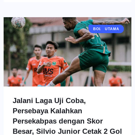
BOLA MANIA
BERITA
UTAMA
Jalani Laga Uji Coba,
Persebaya Kalahkan
Persekabpas dengan Skor
Besar, Silvio Junior Cetak 2 Gol