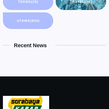
TEKNO
(28)
TRAVEL
(20)
UTAMA
(934)
Recent News