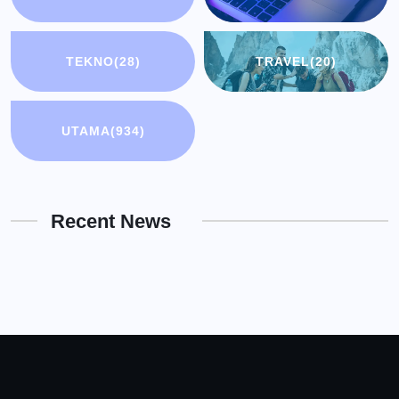
TEKNO
(28)
TRAVEL
(20)
UTAMA
(934)
Recent News