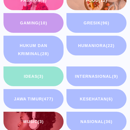
FASHION
(8)
FOOD
(12)
GAMING
(10)
GRESIK
(96)
HUKUM DAN
HUMANIORA
(22)
KRIMINAL
(28)
IDEAS
(3)
INTERNASIONAL
(9)
JAWA TIMUR
(477)
KESEHATAN
(6)
MUSIC
(3)
NASIONAL
(36)