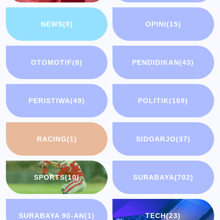
NEWS
(8)
OPINI
(15)
OTOMOTIF
(8)
PENDIDIKAN
(43)
PERISTIWA
(49)
POLITIK
(169)
RACING
(1)
SIDOARJO
(37)
SPORTS
(10)
SURABAYA
(702)
SURABAYA 90-AN
(1)
TECH
(23)