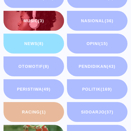
MUSIC
(3)
NASIONAL
(36)
NEWS
(8)
OPINI
(15)
OTOMOTIF
(8)
PENDIDIKAN
(43)
PERISTIWA
(49)
POLITIK
(169)
RACING
(1)
SIDOARJO
(37)