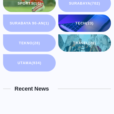
SPORTS
(10)
SURABAYA
(702)
SURABAYA 90-AN
(1)
TECH
(23)
TEKNO
(28)
TRAVEL
(20)
UTAMA
(934)
Recent News