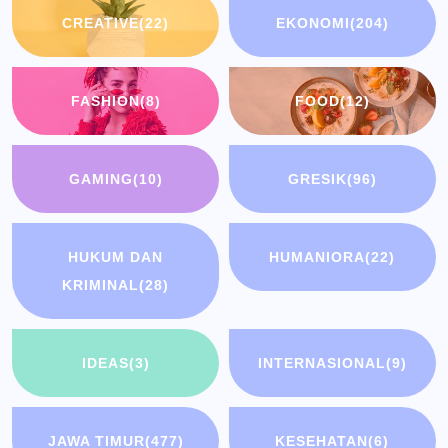
CREATIVE
(22)
EKONOMI
(204)
FASHION
(8)
FOOD
(12)
GAMING
(10)
GRESIK
(96)
HUKUM DAN
HUMANIORA
(22)
KRIMINAL
(28)
IDEAS
(3)
INTERNASIONAL
(9)
JAWA TIMUR
(477)
KESEHATAN
(6)