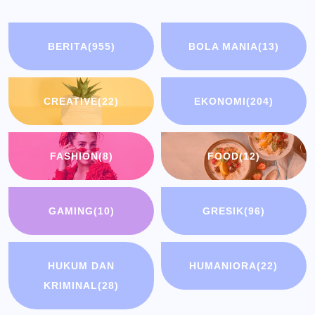
BERITA
(955)
BOLA MANIA
(13)
CREATIVE
(22)
EKONOMI
(204)
FASHION
(8)
FOOD
(12)
GAMING
(10)
GRESIK
(96)
HUKUM DAN
HUMANIORA
(22)
KRIMINAL
(28)