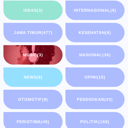
IDEAS
(3)
INTERNASIONAL
(9)
JAWA TIMUR
(477)
KESEHATAN
(6)
MUSIC
(3)
NASIONAL
(36)
NEWS
(8)
OPINI
(15)
OTOMOTIF
(8)
PENDIDIKAN
(43)
PERISTIWA
(49)
POLITIK
(169)