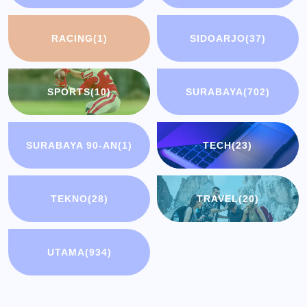
RACING
(1)
SIDOARJO
(37)
SPORTS
(10)
SURABAYA
(702)
SURABAYA 90-AN
(1)
TECH
(23)
TEKNO
(28)
TRAVEL
(20)
UTAMA
(934)