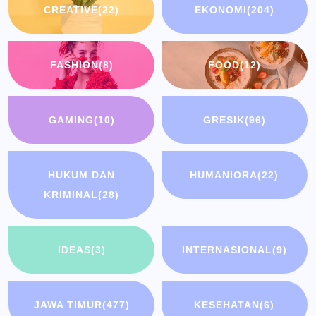
CREATIVE
(22)
EKONOMI
(204)
FASHION
(8)
FOOD
(12)
GAMING
(10)
GRESIK
(96)
HUKUM DAN
HUMANIORA
(22)
KRIMINAL
(28)
IDEAS
(3)
INTERNASIONAL
(9)
JAWA TIMUR
(477)
KESEHATAN
(6)