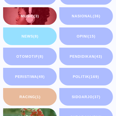
MUSIC
(3)
NASIONAL
(36)
NEWS
(8)
OPINI
(15)
OTOMOTIF
(8)
PENDIDIKAN
(43)
PERISTIWA
(49)
POLITIK
(169)
RACING
(1)
SIDOARJO
(37)