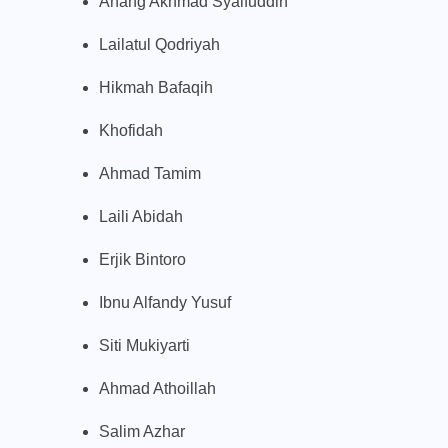
Anang Akhmad Syaifuddin
Lailatul Qodriyah
Hikmah Bafaqih
Khofidah
Ahmad Tamim
Laili Abidah
Erjik Bintoro
Ibnu Alfandy Yusuf
Siti Mukiyarti
Ahmad Athoillah
Salim Azhar