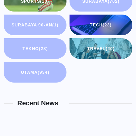
SPORTS
(10)
SURABAYA
(702)
SURABAYA 90-AN
(1)
TECH
(23)
TEKNO
(28)
TRAVEL
(20)
UTAMA
(934)
Recent News