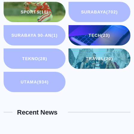
SPORTS
(10)
SURABAYA
(702)
SURABAYA 90-AN
(1)
TECH
(23)
TEKNO
(28)
TRAVEL
(20)
UTAMA
(934)
Recent News