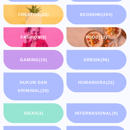
CREATIVE
(22)
EKONOMI
(204)
FASHION
(8)
FOOD
(12)
GAMING
(10)
GRESIK
(96)
HUKUM DAN
HUMANIORA
(22)
KRIMINAL
(28)
IDEAS
(3)
INTERNASIONAL
(9)