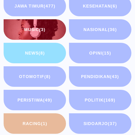
JAWA TIMUR
(477)
KESEHATAN
(6)
MUSIC
(3)
NASIONAL
(36)
NEWS
(8)
OPINI
(15)
OTOMOTIF
(8)
PENDIDIKAN
(43)
PERISTIWA
(49)
POLITIK
(169)
RACING
(1)
SIDOARJO
(37)