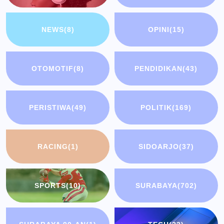
NEWS
(8)
OPINI
(15)
OTOMOTIF
(8)
PENDIDIKAN
(43)
PERISTIWA
(49)
POLITIK
(169)
RACING
(1)
SIDOARJO
(37)
SPORTS
(10)
SURABAYA
(702)