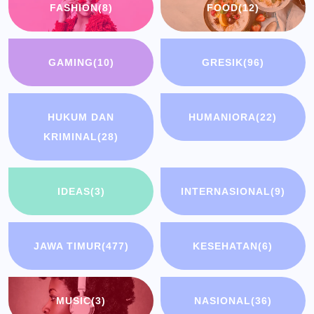
FASHION
(8)
FOOD
(12)
GAMING
(10)
GRESIK
(96)
HUKUM DAN
HUMANIORA
(22)
KRIMINAL
(28)
IDEAS
(3)
INTERNASIONAL
(9)
JAWA TIMUR
(477)
KESEHATAN
(6)
MUSIC
(3)
NASIONAL
(36)