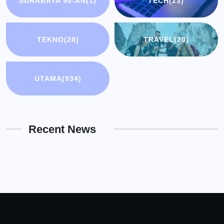
SURABAYA 90-AN
(1)
TECH
(23)
TEKNO
(28)
TRAVEL
(20)
UTAMA
(934)
Recent News