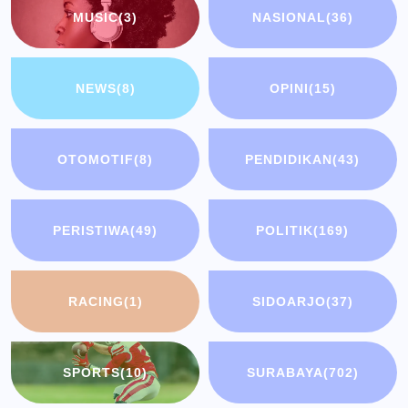
MUSIC
(3)
NASIONAL
(36)
NEWS
(8)
OPINI
(15)
OTOMOTIF
(8)
PENDIDIKAN
(43)
PERISTIWA
(49)
POLITIK
(169)
RACING
(1)
SIDOARJO
(37)
SPORTS
(10)
SURABAYA
(702)