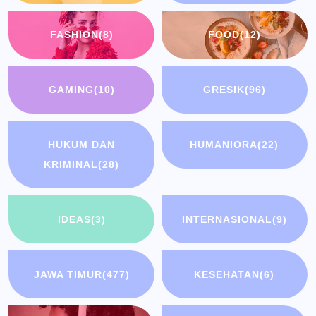
FASHION
(8)
FOOD
(12)
GAMING
(10)
GRESIK
(96)
HUKUM DAN
HUMANIORA
(22)
KRIMINAL
(28)
IDEAS
(3)
INTERNASIONAL
(9)
JAWA TIMUR
(477)
KESEHATAN
(6)