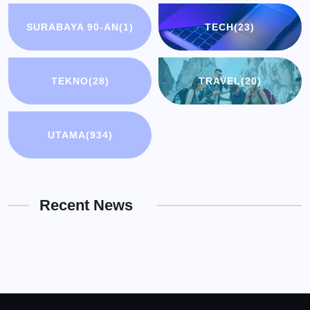
SURABAYA 90-AN
(1)
TECH
(23)
TEKNO
(28)
TRAVEL
(20)
UTAMA
(934)
Recent News