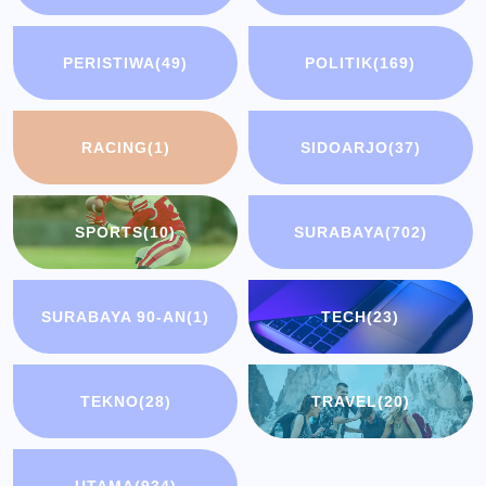
PERISTIWA
(49)
POLITIK
(169)
RACING
(1)
SIDOARJO
(37)
SPORTS
(10)
SURABAYA
(702)
SURABAYA 90-AN
(1)
TECH
(23)
TEKNO
(28)
TRAVEL
(20)