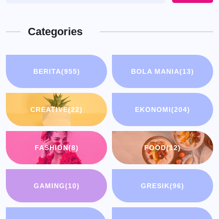
Categories
BERITA
(955)
BOLA MANIA
(13)
CREATIVE
(22)
EKONOMI
(204)
FASHION
(8)
FOOD
(12)
GAMING
(10)
GRESIK
(96)