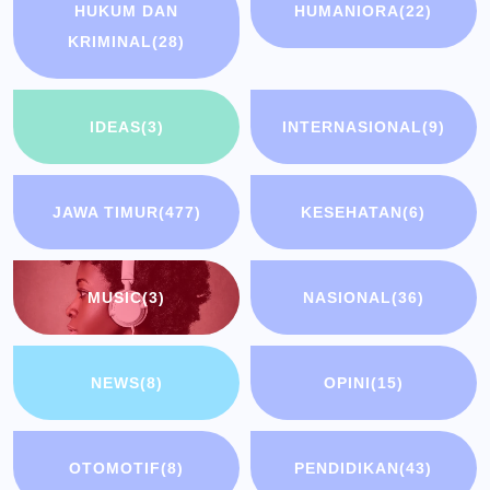
HUKUM DAN
HUMANIORA
(22)
KRIMINAL
(28)
IDEAS
(3)
INTERNASIONAL
(9)
JAWA TIMUR
(477)
KESEHATAN
(6)
MUSIC
(3)
NASIONAL
(36)
NEWS
(8)
OPINI
(15)
OTOMOTIF
(8)
PENDIDIKAN
(43)