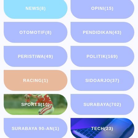
NEWS
(8)
OPINI
(15)
OTOMOTIF
(8)
PENDIDIKAN
(43)
PERISTIWA
(49)
POLITIK
(169)
RACING
(1)
SIDOARJO
(37)
SPORTS
(10)
SURABAYA
(702)
SURABAYA 90-AN
(1)
TECH
(23)