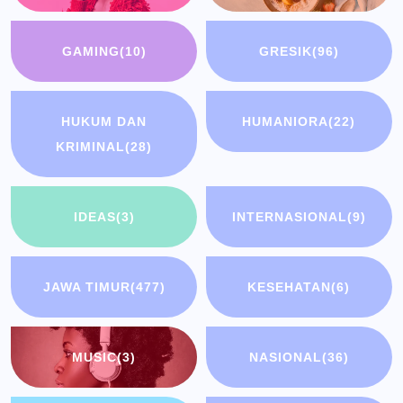
GAMING
(10)
GRESIK
(96)
HUKUM DAN
HUMANIORA
(22)
KRIMINAL
(28)
IDEAS
(3)
INTERNASIONAL
(9)
JAWA TIMUR
(477)
KESEHATAN
(6)
MUSIC
(3)
NASIONAL
(36)