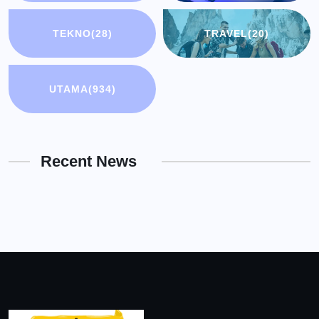
TEKNO
(28)
TRAVEL
(20)
UTAMA
(934)
Recent News