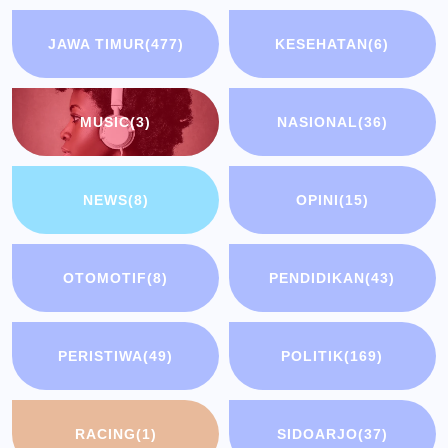
JAWA TIMUR
(477)
KESEHATAN
(6)
MUSIC
(3)
NASIONAL
(36)
NEWS
(8)
OPINI
(15)
OTOMOTIF
(8)
PENDIDIKAN
(43)
PERISTIWA
(49)
POLITIK
(169)
RACING
(1)
SIDOARJO
(37)