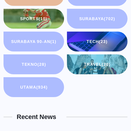
SPORTS
(10)
SURABAYA
(702)
SURABAYA 90-AN
(1)
TECH
(23)
TEKNO
(28)
TRAVEL
(20)
UTAMA
(934)
Recent News