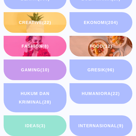
CREATIVE
(22)
EKONOMI
(204)
FASHION
(8)
FOOD
(12)
GAMING
(10)
GRESIK
(96)
HUKUM DAN
HUMANIORA
(22)
KRIMINAL
(28)
IDEAS
(3)
INTERNASIONAL
(9)