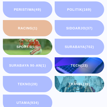
PERISTIWA
(49)
POLITIK
(169)
RACING
(1)
SIDOARJO
(37)
SPORTS
(10)
SURABAYA
(702)
SURABAYA 90-AN
(1)
TECH
(23)
TEKNO
(28)
TRAVEL
(20)
UTAMA
(934)