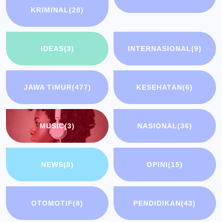
KRIMINAL
(28)
IDEAS
(3)
INTERNASIONAL
(9)
JAWA TIMUR
(477)
KESEHATAN
(6)
MUSIC
(3)
NASIONAL
(36)
NEWS
(8)
OPINI
(15)
OTOMOTIF
(8)
PENDIDIKAN
(43)