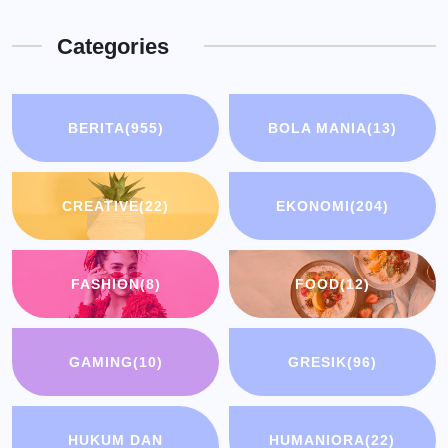
Categories
BERITA
(955)
BOLA MANIA
(13)
CREATIVE
(22)
EKONOMI
(204)
FASHION
(8)
FOOD
(12)
GAMING
(10)
GRESIK
(96)
HUKUM DAN
HUMANIORA
(22)