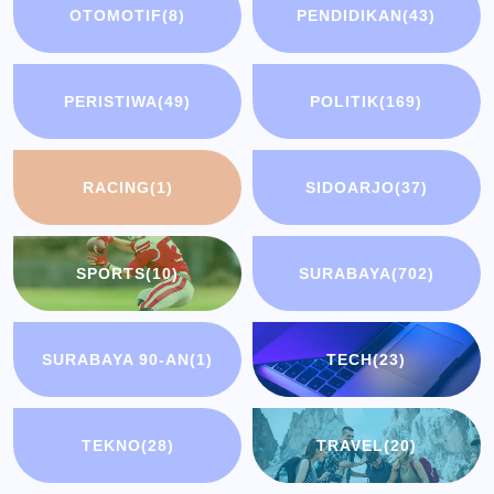
OTOMOTIF
(8)
PENDIDIKAN
(43)
PERISTIWA
(49)
POLITIK
(169)
RACING
(1)
SIDOARJO
(37)
SPORTS
(10)
SURABAYA
(702)
SURABAYA 90-AN
(1)
TECH
(23)
TEKNO
(28)
TRAVEL
(20)