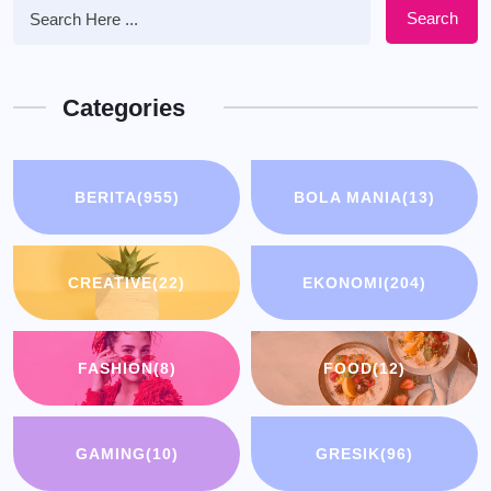
Search
Categories
BERITA
(955)
BOLA MANIA
(13)
CREATIVE
(22)
EKONOMI
(204)
FASHION
(8)
FOOD
(12)
GAMING
(10)
GRESIK
(96)