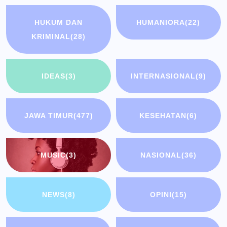
HUKUM DAN
HUMANIORA
(22)
KRIMINAL
(28)
IDEAS
(3)
INTERNASIONAL
(9)
JAWA TIMUR
(477)
KESEHATAN
(6)
MUSIC
(3)
NASIONAL
(36)
NEWS
(8)
OPINI
(15)