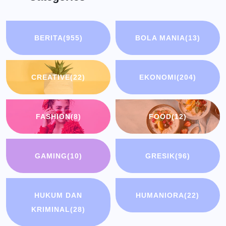
BERITA
(955)
BOLA MANIA
(13)
CREATIVE
(22)
EKONOMI
(204)
FASHION
(8)
FOOD
(12)
GAMING
(10)
GRESIK
(96)
HUKUM DAN
HUMANIORA
(22)
KRIMINAL
(28)