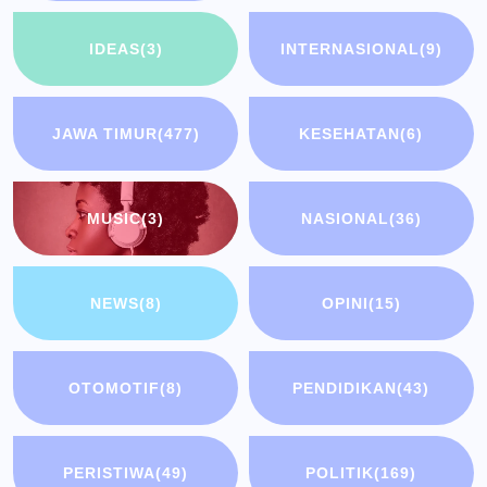
IDEAS
(3)
INTERNASIONAL
(9)
JAWA TIMUR
(477)
KESEHATAN
(6)
MUSIC
(3)
NASIONAL
(36)
NEWS
(8)
OPINI
(15)
OTOMOTIF
(8)
PENDIDIKAN
(43)
PERISTIWA
(49)
POLITIK
(169)