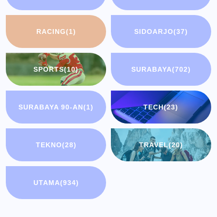
RACING
(1)
SIDOARJO
(37)
SPORTS
(10)
SURABAYA
(702)
SURABAYA 90-AN
(1)
TECH
(23)
TEKNO
(28)
TRAVEL
(20)
UTAMA
(934)