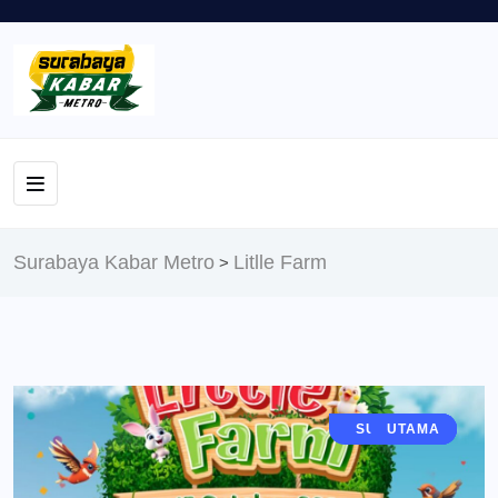
Surabaya Kabar Metro
Litlle Farm
>
JAWA TIMUR
SURABAYA
BERITA
UTAMA