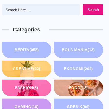
Search
Categories
BERITA
(955)
BOLA MANIA
(13)
CREATIVE
(22)
EKONOMI
(204)
FASHION
(8)
FOOD
(12)
GAMING
(10)
GRESIK
(96)