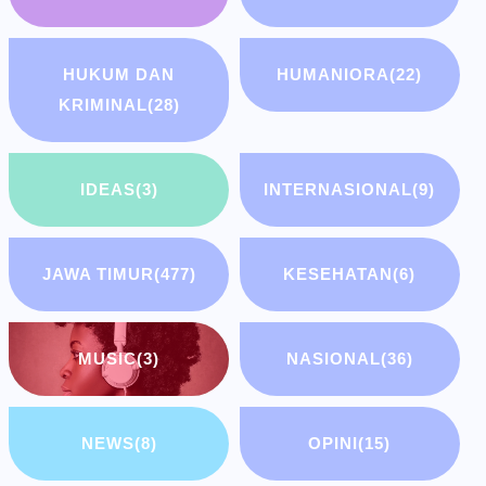
HUKUM DAN
HUMANIORA
(22)
KRIMINAL
(28)
IDEAS
(3)
INTERNASIONAL
(9)
JAWA TIMUR
(477)
KESEHATAN
(6)
MUSIC
(3)
NASIONAL
(36)
NEWS
(8)
OPINI
(15)