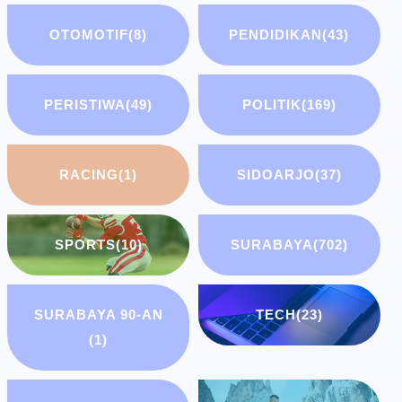
OTOMOTIF
(8)
PENDIDIKAN
(43)
PERISTIWA
(49)
POLITIK
(169)
RACING
(1)
SIDOARJO
(37)
SPORTS
(10)
SURABAYA
(702)
SURABAYA 90-AN
TECH
(23)
(1)