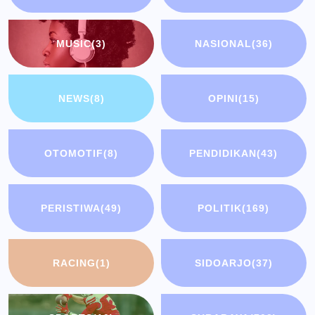
MUSIC
(3)
NASIONAL
(36)
NEWS
(8)
OPINI
(15)
OTOMOTIF
(8)
PENDIDIKAN
(43)
PERISTIWA
(49)
POLITIK
(169)
RACING
(1)
SIDOARJO
(37)