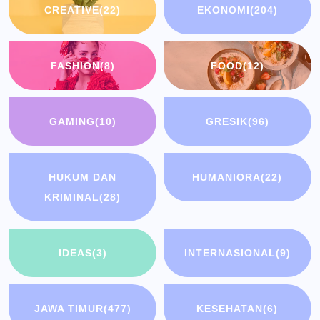
CREATIVE
(22)
EKONOMI
(204)
FASHION
(8)
FOOD
(12)
GAMING
(10)
GRESIK
(96)
HUKUM DAN
HUMANIORA
(22)
KRIMINAL
(28)
IDEAS
(3)
INTERNASIONAL
(9)
JAWA TIMUR
(477)
KESEHATAN
(6)