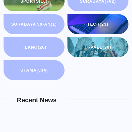
SPORTS
(10)
SURABAYA
(702)
SURABAYA 90-AN
(1)
TECH
(23)
TEKNO
(28)
TRAVEL
(20)
UTAMA
(934)
Recent News