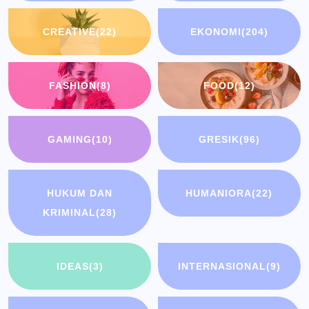
CREATIVE
(22)
EKONOMI
(204)
FASHION
(8)
FOOD
(12)
GAMING
(10)
GRESIK
(96)
HUKUM DAN
HUMANIORA
(22)
KRIMINAL
(28)
IDEAS
(3)
INTERNASIONAL
(9)