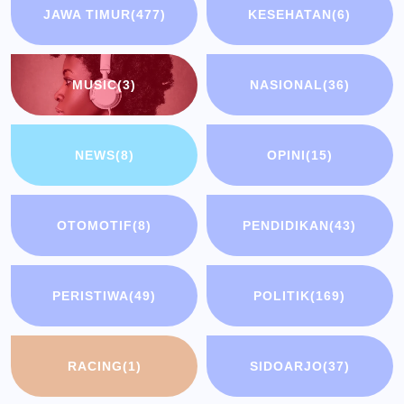
JAWA TIMUR
(477)
KESEHATAN
(6)
MUSIC
(3)
NASIONAL
(36)
NEWS
(8)
OPINI
(15)
OTOMOTIF
(8)
PENDIDIKAN
(43)
PERISTIWA
(49)
POLITIK
(169)
RACING
(1)
SIDOARJO
(37)