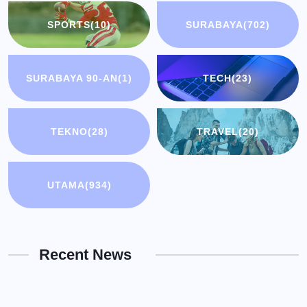
SPORTS
(10)
SURABAYA
(702)
SURABAYA 90-AN
(1)
TECH
(23)
TEKNO
(28)
TRAVEL
(20)
UTAMA
(934)
Recent News