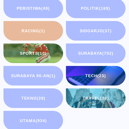
PERISTIWA
(49)
POLITIK
(169)
RACING
(1)
SIDOARJO
(37)
SPORTS
(10)
SURABAYA
(702)
SURABAYA 90-AN
(1)
TECH
(23)
TEKNO
(28)
TRAVEL
(20)
UTAMA
(934)