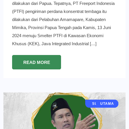
dilakukan dari Papua. Tepatnya, PT Freeport Indonesia
(PTFI) pengiriman perdana konsentrat tembaga itu
dilakukan dari Pelabuhan Amamapare, Kabupaten
Mimika, Provinsi Papua Tengah pada Kamis, 13 Juni
2024 menuju Smelter PTFI di Kawasan Ekonomi
Khusus (KEK), Java Integrated Industrial […]
READ MORE
JAWA TIMUR
SURABAYA
GRESIK
BERITA
UTAMA