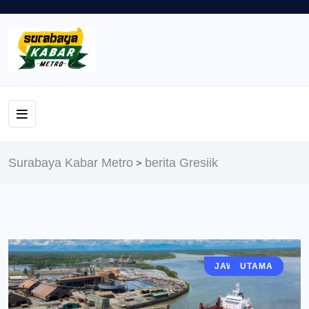
Surabaya Kabar Metro
berita Gresiik
>
JAWA TIMUR
EKONOMI
GRESIK
BERITA
UTAMA