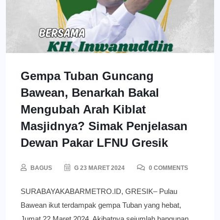
Gempa Tuban Guncang
Bawean, Benarkah Bakal
Mengubah Arah Kiblat
Masjidnya? Simak Penjelasan
Dewan Pakar LFNU Gresik
BAGUS
G 23 MARET 2024
0 COMMENTS
SURABAYAKABARMETRO.ID, GRESIK– Pulau
Bawean ikut terdampak gempa Tuban yang hebat,
Jumat 22 Maret 2024. Akibatnya sejumlah bangunan