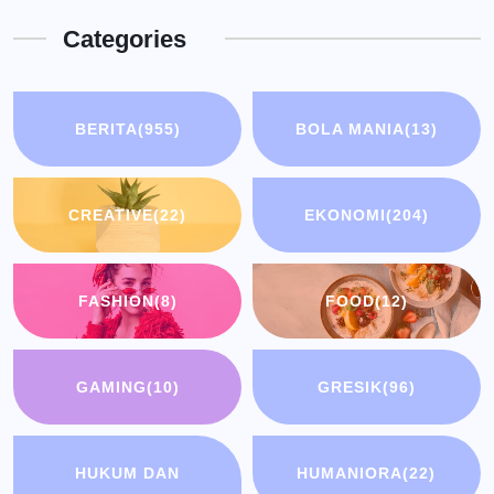
Categories
BERITA
(955)
BOLA MANIA
(13)
CREATIVE
(22)
EKONOMI
(204)
FASHION
(8)
FOOD
(12)
GAMING
(10)
GRESIK
(96)
HUKUM DAN
HUMANIORA
(22)