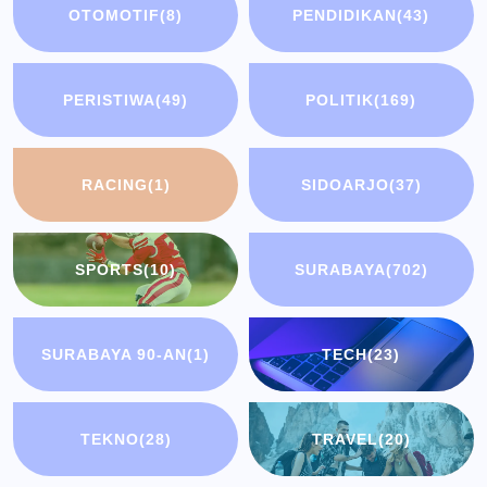
OTOMOTIF
(8)
PENDIDIKAN
(43)
PERISTIWA
(49)
POLITIK
(169)
RACING
(1)
SIDOARJO
(37)
SPORTS
(10)
SURABAYA
(702)
SURABAYA 90-AN
(1)
TECH
(23)
TEKNO
(28)
TRAVEL
(20)