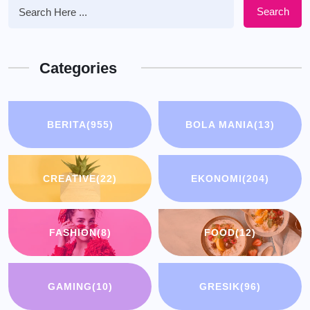
Search
Categories
BERITA
(955)
BOLA MANIA
(13)
CREATIVE
(22)
EKONOMI
(204)
FASHION
(8)
FOOD
(12)
GAMING
(10)
GRESIK
(96)