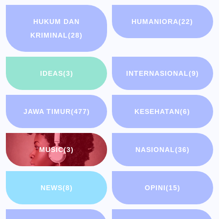
HUKUM DAN
HUMANIORA
(22)
KRIMINAL
(28)
IDEAS
(3)
INTERNASIONAL
(9)
JAWA TIMUR
(477)
KESEHATAN
(6)
MUSIC
(3)
NASIONAL
(36)
NEWS
(8)
OPINI
(15)