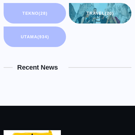
TEKNO
(28)
TRAVEL
(20)
UTAMA
(934)
Recent News