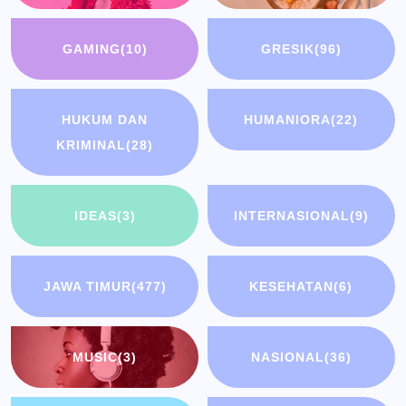
GAMING
(10)
GRESIK
(96)
HUKUM DAN
HUMANIORA
(22)
KRIMINAL
(28)
IDEAS
(3)
INTERNASIONAL
(9)
JAWA TIMUR
(477)
KESEHATAN
(6)
MUSIC
(3)
NASIONAL
(36)