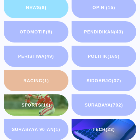
NEWS
(8)
OPINI
(15)
OTOMOTIF
(8)
PENDIDIKAN
(43)
PERISTIWA
(49)
POLITIK
(169)
RACING
(1)
SIDOARJO
(37)
SPORTS
(10)
SURABAYA
(702)
SURABAYA 90-AN
(1)
TECH
(23)