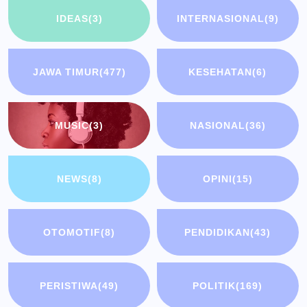
IDEAS
(3)
INTERNASIONAL
(9)
JAWA TIMUR
(477)
KESEHATAN
(6)
MUSIC
(3)
NASIONAL
(36)
NEWS
(8)
OPINI
(15)
OTOMOTIF
(8)
PENDIDIKAN
(43)
PERISTIWA
(49)
POLITIK
(169)