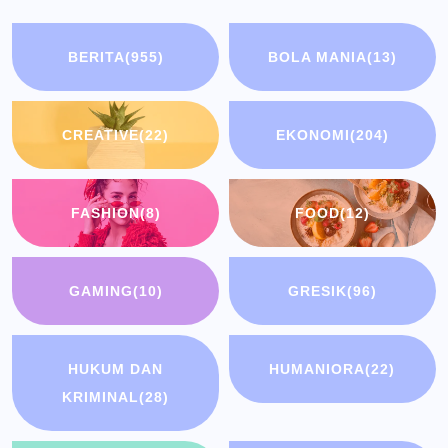
BERITA
(955)
BOLA MANIA
(13)
CREATIVE
(22)
EKONOMI
(204)
FASHION
(8)
FOOD
(12)
GAMING
(10)
GRESIK
(96)
HUKUM DAN
HUMANIORA
(22)
KRIMINAL
(28)