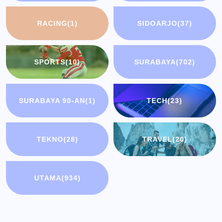
RACING
(1)
SIDOARJO
(37)
SPORTS
(10)
SURABAYA
(702)
SURABAYA 90-AN
(1)
TECH
(23)
TEKNO
(28)
TRAVEL
(20)
UTAMA
(934)