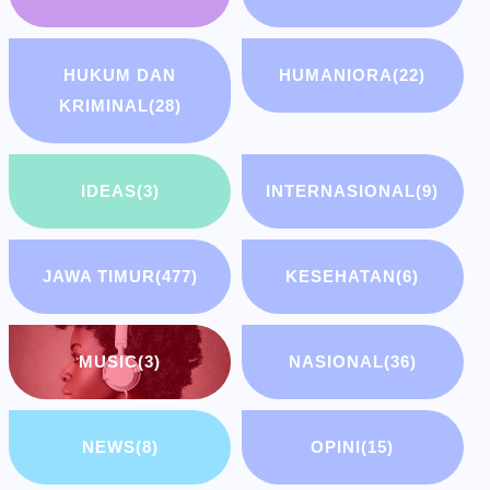
HUKUM DAN
HUMANIORA
(22)
KRIMINAL
(28)
IDEAS
(3)
INTERNASIONAL
(9)
JAWA TIMUR
(477)
KESEHATAN
(6)
MUSIC
(3)
NASIONAL
(36)
NEWS
(8)
OPINI
(15)