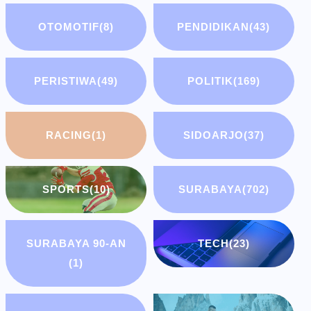
OTOMOTIF
(8)
PENDIDIKAN
(43)
PERISTIWA
(49)
POLITIK
(169)
RACING
(1)
SIDOARJO
(37)
SPORTS
(10)
SURABAYA
(702)
SURABAYA 90-AN
TECH
(23)
(1)