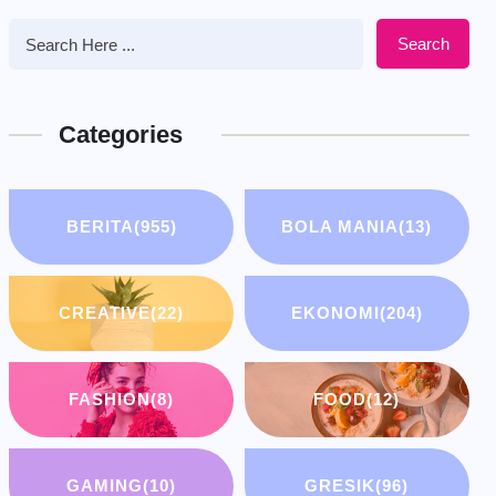
Search
Categories
BERITA
(955)
BOLA MANIA
(13)
CREATIVE
(22)
EKONOMI
(204)
FASHION
(8)
FOOD
(12)
GAMING
(10)
GRESIK
(96)