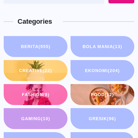
Categories
BERITA
(955)
BOLA MANIA
(13)
CREATIVE
(22)
EKONOMI
(204)
FASHION
(8)
FOOD
(12)
GAMING
(10)
GRESIK
(96)