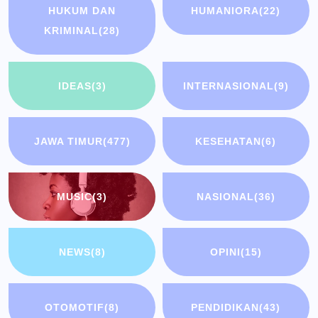
HUKUM DAN
HUMANIORA
(22)
KRIMINAL
(28)
IDEAS
(3)
INTERNASIONAL
(9)
JAWA TIMUR
(477)
KESEHATAN
(6)
MUSIC
(3)
NASIONAL
(36)
NEWS
(8)
OPINI
(15)
OTOMOTIF
(8)
PENDIDIKAN
(43)