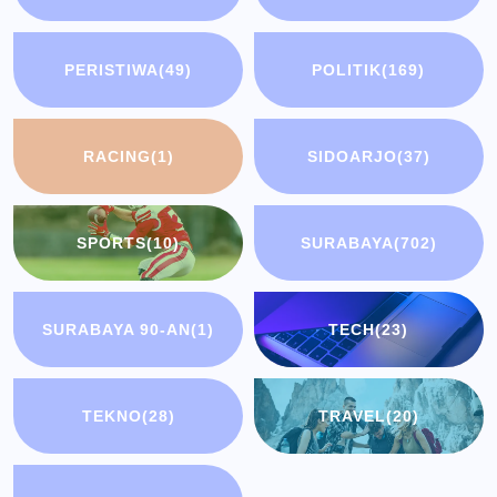
PERISTIWA
(49)
POLITIK
(169)
RACING
(1)
SIDOARJO
(37)
SPORTS
(10)
SURABAYA
(702)
SURABAYA 90-AN
(1)
TECH
(23)
TEKNO
(28)
TRAVEL
(20)