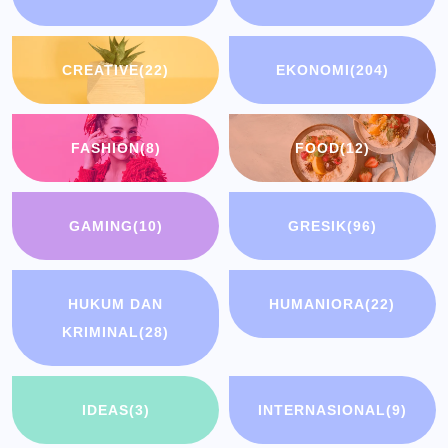
CREATIVE
(22)
EKONOMI
(204)
FASHION
(8)
FOOD
(12)
GAMING
(10)
GRESIK
(96)
HUKUM DAN
HUMANIORA
(22)
KRIMINAL
(28)
IDEAS
(3)
INTERNASIONAL
(9)