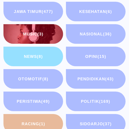
JAWA TIMUR
(477)
KESEHATAN
(6)
MUSIC
(3)
NASIONAL
(36)
NEWS
(8)
OPINI
(15)
OTOMOTIF
(8)
PENDIDIKAN
(43)
PERISTIWA
(49)
POLITIK
(169)
RACING
(1)
SIDOARJO
(37)