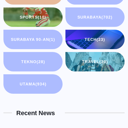
SPORTS
(10)
SURABAYA
(702)
SURABAYA 90-AN
(1)
TECH
(23)
TEKNO
(28)
TRAVEL
(20)
UTAMA
(934)
Recent News