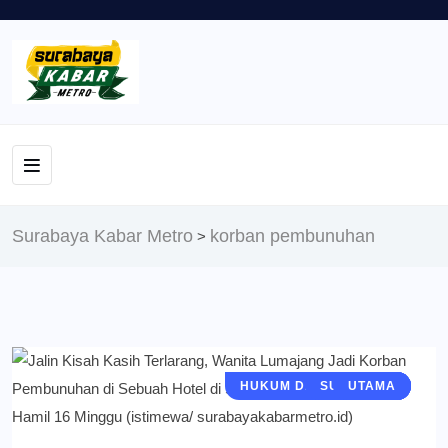
Surabaya Kabar Metro
korban pembunuhan
>
HUKUM DAN KRIMINAL
SURABAYA
PERISTIWA
BERITA
UTAMA