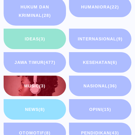
HUKUM DAN
HUMANIORA
(22)
KRIMINAL
(28)
IDEAS
(3)
INTERNASIONAL
(9)
JAWA TIMUR
(477)
KESEHATAN
(6)
MUSIC
(3)
NASIONAL
(36)
NEWS
(8)
OPINI
(15)
OTOMOTIF
(8)
PENDIDIKAN
(43)