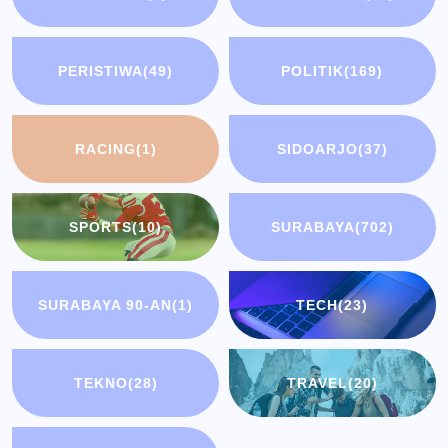
PERISTIWA
(49)
POLITIK
(169)
RACING
(1)
SIDOARJO
(37)
SPORTS
(10)
SURABAYA
(702)
SURABAYA 90-AN
(1)
TECH
(23)
TEKNO
(28)
TRAVEL
(20)