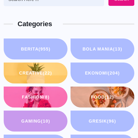
Categories
BERITA
(955)
BOLA MANIA
(13)
CREATIVE
(22)
EKONOMI
(204)
FASHION
(8)
FOOD
(12)
GAMING
(10)
GRESIK
(96)