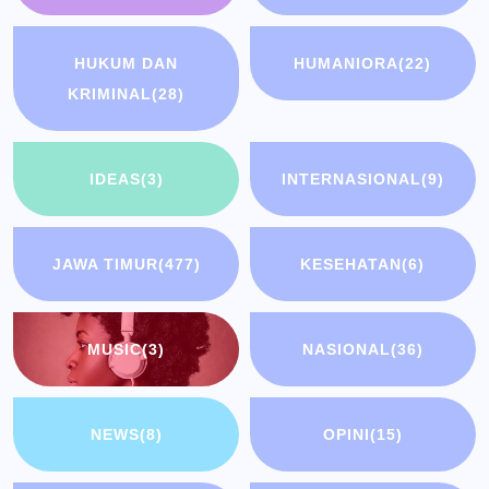
HUKUM DAN
HUMANIORA
(22)
KRIMINAL
(28)
IDEAS
(3)
INTERNASIONAL
(9)
JAWA TIMUR
(477)
KESEHATAN
(6)
MUSIC
(3)
NASIONAL
(36)
NEWS
(8)
OPINI
(15)