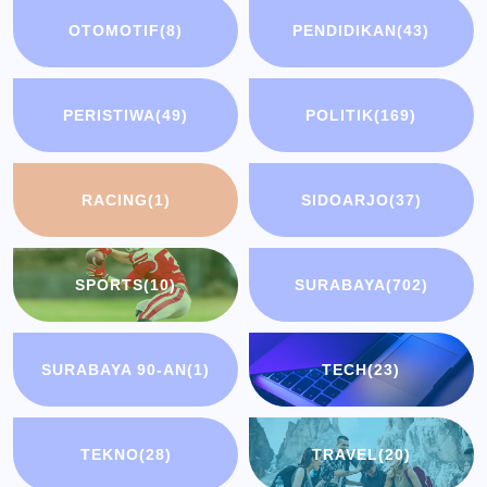
OTOMOTIF
(8)
PENDIDIKAN
(43)
PERISTIWA
(49)
POLITIK
(169)
RACING
(1)
SIDOARJO
(37)
SPORTS
(10)
SURABAYA
(702)
SURABAYA 90-AN
(1)
TECH
(23)
TEKNO
(28)
TRAVEL
(20)