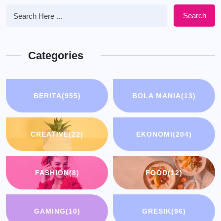
Search
Categories
BERITA
(955)
BOLA MANIA
(13)
CREATIVE
(22)
EKONOMI
(204)
FASHION
(8)
FOOD
(12)
GAMING
(10)
GRESIK
(96)