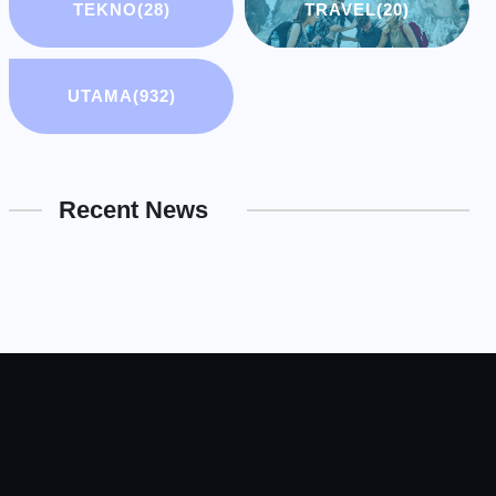
TEKNO
(28)
TRAVEL
(20)
UTAMA
(932)
Recent News