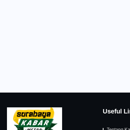
Useful L
Tentang K