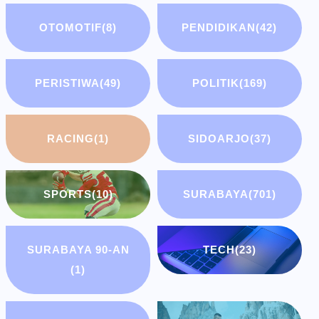
OTOMOTIF
(8)
PENDIDIKAN
(42)
PERISTIWA
(49)
POLITIK
(169)
RACING
(1)
SIDOARJO
(37)
SPORTS
(10)
SURABAYA
(701)
SURABAYA 90-AN
TECH
(23)
(1)