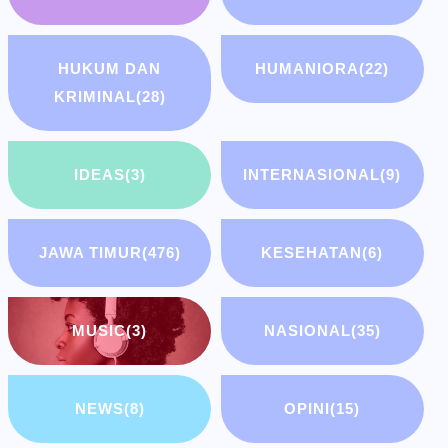
HUKUM DAN
HUMANIORA
(22)
KRIMINAL
(28)
IDEAS
(3)
INTERNASIONAL
(9)
JAWA TIMUR
(476)
KESEHATAN
(6)
MUSIC
(3)
NASIONAL
(35)
NEWS
(8)
OPINI
(15)