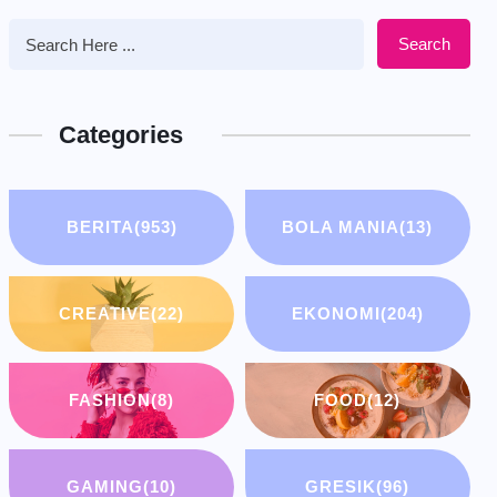
Search
Categories
BERITA
(953)
BOLA MANIA
(13)
CREATIVE
(22)
EKONOMI
(204)
FASHION
(8)
FOOD
(12)
GAMING
(10)
GRESIK
(96)