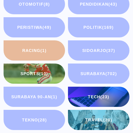
OTOMOTIF
(8)
PENDIDIKAN
(43)
PERISTIWA
(49)
POLITIK
(169)
RACING
(1)
SIDOARJO
(37)
SPORTS
(10)
SURABAYA
(702)
SURABAYA 90-AN
(1)
TECH
(23)
TEKNO
(28)
TRAVEL
(20)