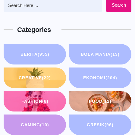
Search
Categories
BERITA
(955)
BOLA MANIA
(13)
CREATIVE
(22)
EKONOMI
(204)
FASHION
(8)
FOOD
(12)
GAMING
(10)
GRESIK
(96)