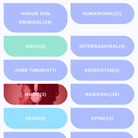
HUKUM DAN
HUMANIORA
(22)
KRIMINAL
(28)
IDEAS
(3)
INTERNASIONAL
(9)
JAWA TIMUR
(477)
KESEHATAN
(6)
MUSIC
(3)
NASIONAL
(36)
NEWS
(8)
OPINI
(15)