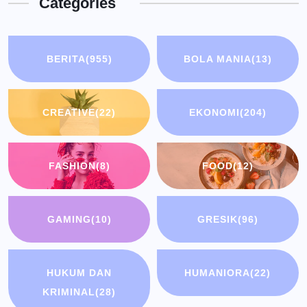
Categories
BERITA
(955)
BOLA MANIA
(13)
CREATIVE
(22)
EKONOMI
(204)
FASHION
(8)
FOOD
(12)
GAMING
(10)
GRESIK
(96)
HUKUM DAN
HUMANIORA
(22)
KRIMINAL
(28)