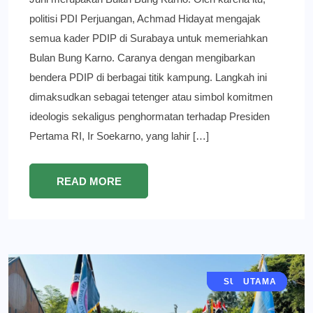
politisi PDI Perjuangan, Achmad Hidayat mengajak
semua kader PDIP di Surabaya untuk memeriahkan
Bulan Bung Karno. Caranya dengan mengibarkan
bendera PDIP di berbagai titik kampung. Langkah ini
dimaksudkan sebagai tetenger atau simbol komitmen
ideologis sekaligus penghormatan terhadap Presiden
Pertama RI, Ir Soekarno, yang lahir […]
READ MORE
HUMANIORA
JAWA TIMUR
SURABAYA
BERITA
UTAMA