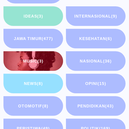
IDEAS
(3)
INTERNASIONAL
(9)
JAWA TIMUR
(477)
KESEHATAN
(6)
MUSIC
(3)
NASIONAL
(36)
NEWS
(8)
OPINI
(15)
OTOMOTIF
(8)
PENDIDIKAN
(43)
PERISTIWA
(49)
POLITIK
(169)