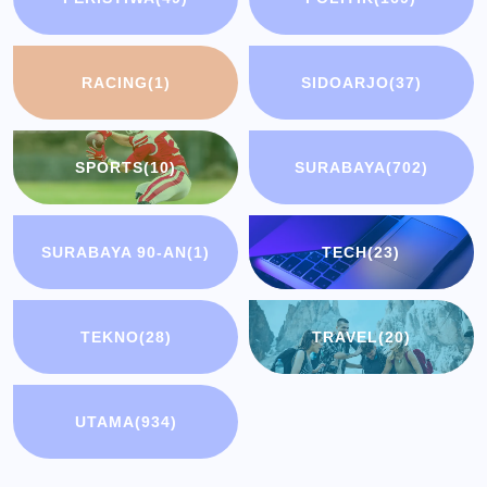
RACING
(1)
SIDOARJO
(37)
SPORTS
(10)
SURABAYA
(702)
SURABAYA 90-AN
(1)
TECH
(23)
TEKNO
(28)
TRAVEL
(20)
UTAMA
(934)