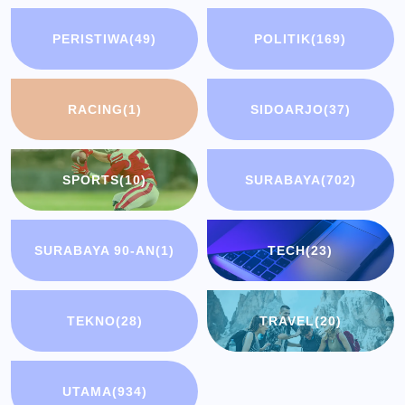
PERISTIWA
(49)
POLITIK
(169)
RACING
(1)
SIDOARJO
(37)
SPORTS
(10)
SURABAYA
(702)
SURABAYA 90-AN
(1)
TECH
(23)
TEKNO
(28)
TRAVEL
(20)
UTAMA
(934)