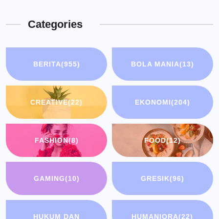
Categories
BERITA
(955)
BOLA MANIA
(13)
CREATIVE
(22)
EKONOMI
(204)
FASHION
(8)
FOOD
(12)
GAMING
(10)
GRESIK
(96)
HUKUM DAN
HUMANIORA
(22)