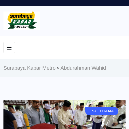
Surabaya Kabar Metro
Abdurahman Wahid
>
JAWA TIMUR
SURABAYA
POLITIK
BERITA
UTAMA