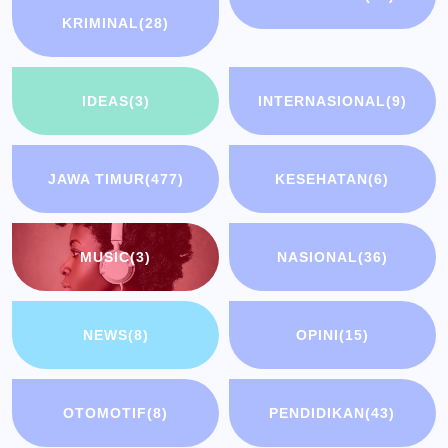
KRIMINAL
(28)
IDEAS
(3)
INTERNASIONAL
(9)
JAWA TIMUR
(477)
KESEHATAN
(6)
MUSIC
(3)
NASIONAL
(36)
NEWS
(8)
OPINI
(15)
OTOMOTIF
(8)
PENDIDIKAN
(43)