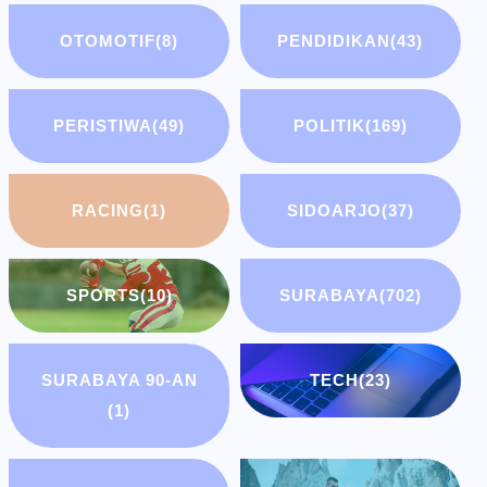
OTOMOTIF
(8)
PENDIDIKAN
(43)
PERISTIWA
(49)
POLITIK
(169)
RACING
(1)
SIDOARJO
(37)
SPORTS
(10)
SURABAYA
(702)
SURABAYA 90-AN
TECH
(23)
(1)