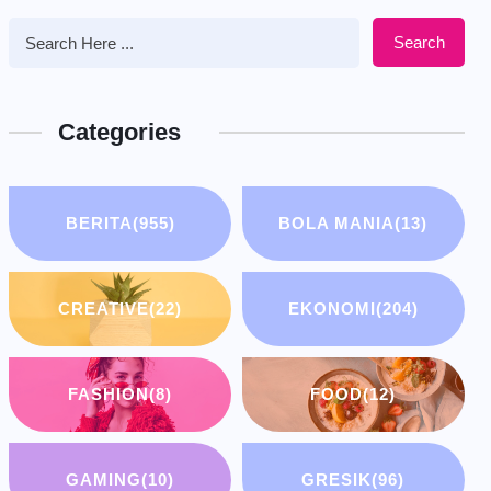
Search
Categories
BERITA
(955)
BOLA MANIA
(13)
CREATIVE
(22)
EKONOMI
(204)
FASHION
(8)
FOOD
(12)
GAMING
(10)
GRESIK
(96)