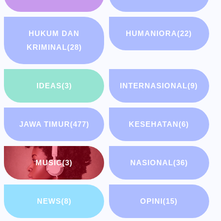
HUKUM DAN
HUMANIORA
(22)
KRIMINAL
(28)
IDEAS
(3)
INTERNASIONAL
(9)
JAWA TIMUR
(477)
KESEHATAN
(6)
MUSIC
(3)
NASIONAL
(36)
NEWS
(8)
OPINI
(15)