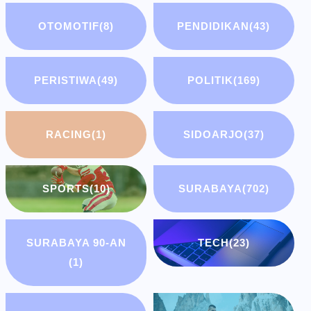
OTOMOTIF
(8)
PENDIDIKAN
(43)
PERISTIWA
(49)
POLITIK
(169)
RACING
(1)
SIDOARJO
(37)
SPORTS
(10)
SURABAYA
(702)
SURABAYA 90-AN
TECH
(23)
(1)