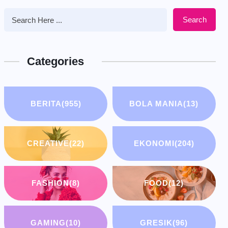
Search
Categories
BERITA
(955)
BOLA MANIA
(13)
CREATIVE
(22)
EKONOMI
(204)
FASHION
(8)
FOOD
(12)
GAMING
(10)
GRESIK
(96)