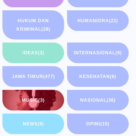
HUKUM DAN
HUMANIORA
(22)
KRIMINAL
(28)
IDEAS
(3)
INTERNASIONAL
(9)
JAWA TIMUR
(477)
KESEHATAN
(6)
MUSIC
(3)
NASIONAL
(36)
NEWS
(8)
OPINI
(15)