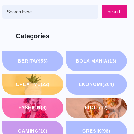
Search
Categories
BERITA
(955)
BOLA MANIA
(13)
CREATIVE
(22)
EKONOMI
(204)
FASHION
(8)
FOOD
(12)
GAMING
(10)
GRESIK
(96)