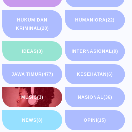
HUKUM DAN
HUMANIORA
(22)
KRIMINAL
(28)
IDEAS
(3)
INTERNASIONAL
(9)
JAWA TIMUR
(477)
KESEHATAN
(6)
MUSIC
(3)
NASIONAL
(36)
NEWS
(8)
OPINI
(15)