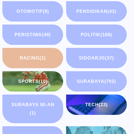
OTOMOTIF
(8)
PENDIDIKAN
(43)
PERISTIWA
(49)
POLITIK
(169)
RACING
(1)
SIDOARJO
(37)
SPORTS
(10)
SURABAYA
(702)
SURABAYA 90-AN
TECH
(23)
(1)