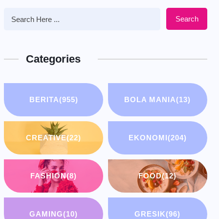
Search
Categories
BERITA
(955)
BOLA MANIA
(13)
CREATIVE
(22)
EKONOMI
(204)
FASHION
(8)
FOOD
(12)
GAMING
(10)
GRESIK
(96)