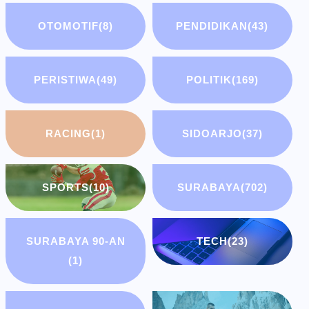
OTOMOTIF
(8)
PENDIDIKAN
(43)
PERISTIWA
(49)
POLITIK
(169)
RACING
(1)
SIDOARJO
(37)
SPORTS
(10)
SURABAYA
(702)
SURABAYA 90-AN
TECH
(23)
(1)