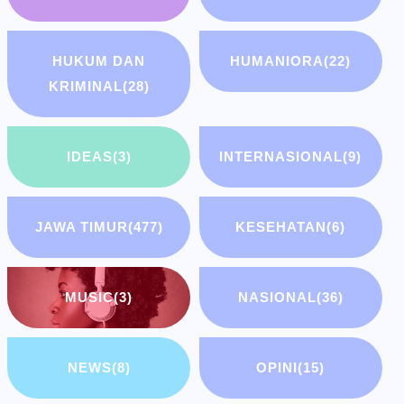
HUKUM DAN
HUMANIORA
(22)
KRIMINAL
(28)
IDEAS
(3)
INTERNASIONAL
(9)
JAWA TIMUR
(477)
KESEHATAN
(6)
MUSIC
(3)
NASIONAL
(36)
NEWS
(8)
OPINI
(15)