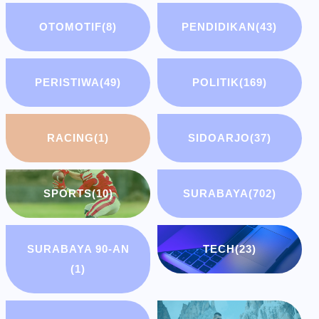
OTOMOTIF
(8)
PENDIDIKAN
(43)
PERISTIWA
(49)
POLITIK
(169)
RACING
(1)
SIDOARJO
(37)
SPORTS
(10)
SURABAYA
(702)
SURABAYA 90-AN
TECH
(23)
(1)