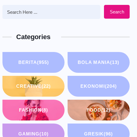
Search
Categories
BERITA
(955)
BOLA MANIA
(13)
CREATIVE
(22)
EKONOMI
(204)
FASHION
(8)
FOOD
(12)
GAMING
(10)
GRESIK
(96)