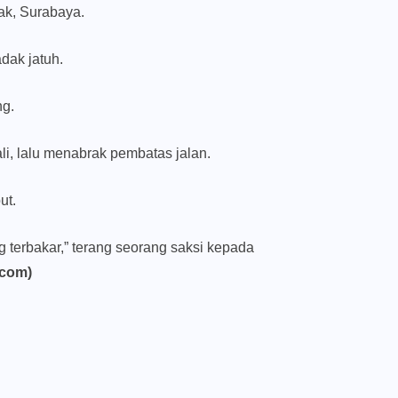
ak, Surabaya.
dak jatuh.
ng.
i, lalu menabrak pembatas jalan.
ut.
g terbakar,” terang seorang saksi kepada
.com)