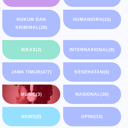
HUKUM DAN
HUMANIORA
(22)
KRIMINAL
(28)
IDEAS
(3)
INTERNASIONAL
(9)
JAWA TIMUR
(477)
KESEHATAN
(6)
MUSIC
(3)
NASIONAL
(36)
NEWS
(8)
OPINI
(15)