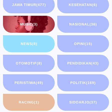
JAWA TIMUR
(477)
KESEHATAN
(6)
MUSIC
(3)
NASIONAL
(36)
NEWS
(8)
OPINI
(15)
OTOMOTIF
(8)
PENDIDIKAN
(43)
PERISTIWA
(49)
POLITIK
(169)
RACING
(1)
SIDOARJO
(37)