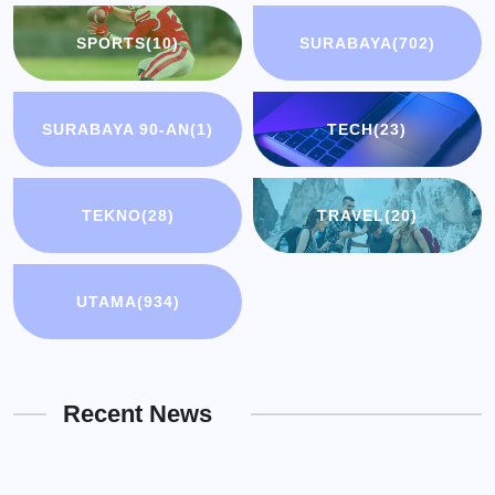
SPORTS
(10)
SURABAYA
(702)
SURABAYA 90-AN
(1)
TECH
(23)
TEKNO
(28)
TRAVEL
(20)
UTAMA
(934)
Recent News