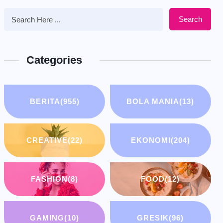
Search
Categories
BERITA
(955)
BOLA MANIA
(13)
CREATIVE
(22)
EKONOMI
(204)
FASHION
(8)
FOOD
(12)
GAMING
(10)
GRESIK
(96)