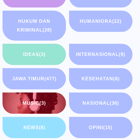
HUKUM DAN
HUMANIORA
(22)
KRIMINAL
(28)
IDEAS
(3)
INTERNASIONAL
(9)
JAWA TIMUR
(477)
KESEHATAN
(6)
MUSIC
(3)
NASIONAL
(36)
NEWS
(8)
OPINI
(15)