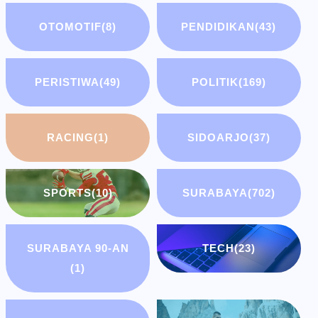
OTOMOTIF
(8)
PENDIDIKAN
(43)
PERISTIWA
(49)
POLITIK
(169)
RACING
(1)
SIDOARJO
(37)
SPORTS
(10)
SURABAYA
(702)
SURABAYA 90-AN
TECH
(23)
(1)