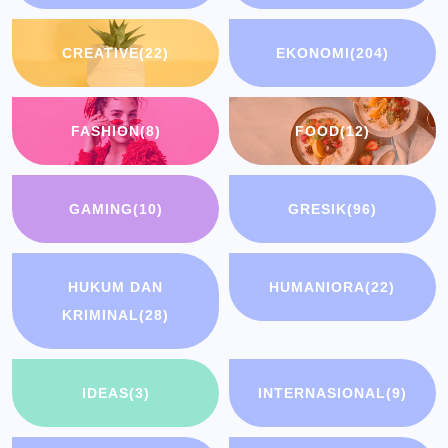
CREATIVE
(22)
EKONOMI
(204)
FASHION
(8)
FOOD
(12)
GAMING
(10)
GRESIK
(96)
HUKUM DAN
HUMANIORA
(22)
KRIMINAL
(28)
IDEAS
(3)
INTERNASIONAL
(9)