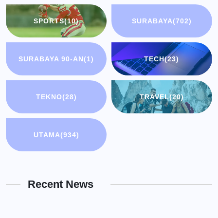
SPORTS
(10)
SURABAYA
(702)
SURABAYA 90-AN
(1)
TECH
(23)
TEKNO
(28)
TRAVEL
(20)
UTAMA
(934)
Recent News