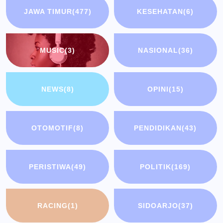
JAWA TIMUR
(477)
KESEHATAN
(6)
MUSIC
(3)
NASIONAL
(36)
NEWS
(8)
OPINI
(15)
OTOMOTIF
(8)
PENDIDIKAN
(43)
PERISTIWA
(49)
POLITIK
(169)
RACING
(1)
SIDOARJO
(37)