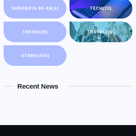
SURABAYA 90-AN
(1)
TECH
(23)
TEKNO
(28)
TRAVEL
(20)
UTAMA
(934)
Recent News