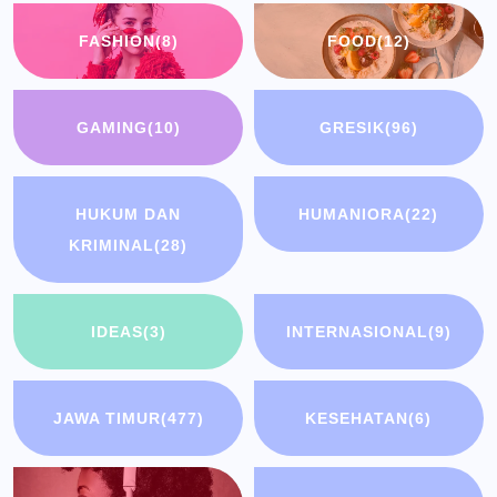
FASHION
(8)
FOOD
(12)
GAMING
(10)
GRESIK
(96)
HUKUM DAN
HUMANIORA
(22)
KRIMINAL
(28)
IDEAS
(3)
INTERNASIONAL
(9)
JAWA TIMUR
(477)
KESEHATAN
(6)