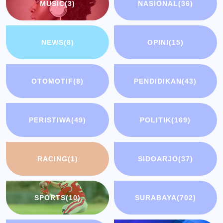
MUSIC
(3)
NASIONAL
(36)
NEWS
(8)
OPINI
(15)
OTOMOTIF
(8)
PENDIDIKAN
(43)
PERISTIWA
(49)
POLITIK
(169)
RACING
(1)
SIDOARJO
(37)
SPORTS
(10)
SURABAYA
(702)