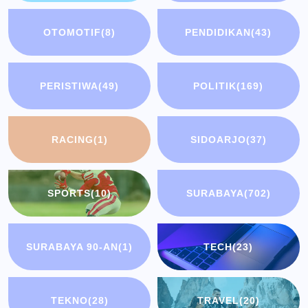
OTOMOTIF
(8)
PENDIDIKAN
(43)
PERISTIWA
(49)
POLITIK
(169)
RACING
(1)
SIDOARJO
(37)
SPORTS
(10)
SURABAYA
(702)
SURABAYA 90-AN
(1)
TECH
(23)
TEKNO
(28)
TRAVEL
(20)