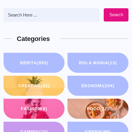
Search
Categories
BERITA
(955)
BOLA MANIA
(13)
CREATIVE
(22)
EKONOMI
(204)
FASHION
(8)
FOOD
(12)
GAMING
(10)
GRESIK
(96)