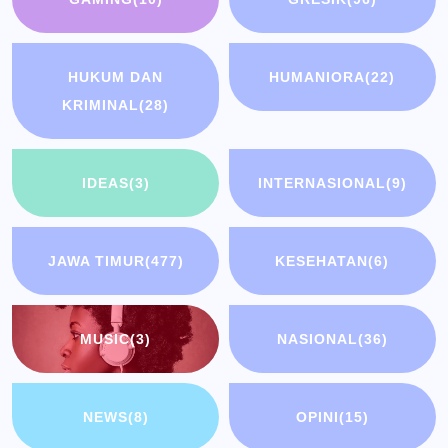
HUKUM DAN
HUMANIORA
(22)
KRIMINAL
(28)
IDEAS
(3)
INTERNASIONAL
(9)
JAWA TIMUR
(477)
KESEHATAN
(6)
MUSIC
(3)
NASIONAL
(36)
NEWS
(8)
OPINI
(15)