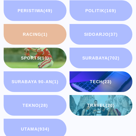
PERISTIWA
(49)
POLITIK
(169)
RACING
(1)
SIDOARJO
(37)
SPORTS
(10)
SURABAYA
(702)
SURABAYA 90-AN
(1)
TECH
(23)
TEKNO
(28)
TRAVEL
(20)
UTAMA
(934)