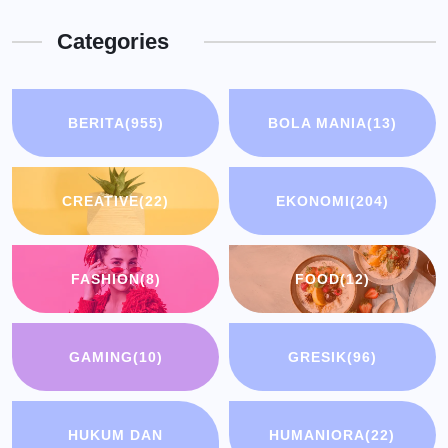
Categories
BERITA
(955)
BOLA MANIA
(13)
CREATIVE
(22)
EKONOMI
(204)
FASHION
(8)
FOOD
(12)
GAMING
(10)
GRESIK
(96)
HUKUM DAN
HUMANIORA
(22)