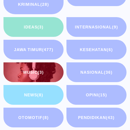
KRIMINAL
(28)
IDEAS
(3)
INTERNASIONAL
(9)
JAWA TIMUR
(477)
KESEHATAN
(6)
MUSIC
(3)
NASIONAL
(36)
NEWS
(8)
OPINI
(15)
OTOMOTIF
(8)
PENDIDIKAN
(43)