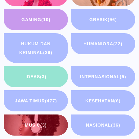
GAMING
(10)
GRESIK
(96)
HUKUM DAN
HUMANIORA
(22)
KRIMINAL
(28)
IDEAS
(3)
INTERNASIONAL
(9)
JAWA TIMUR
(477)
KESEHATAN
(6)
MUSIC
(3)
NASIONAL
(36)