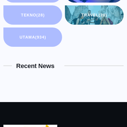
TEKNO
(28)
TRAVEL
(20)
UTAMA
(934)
Recent News