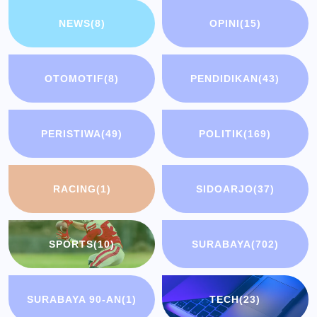
NEWS
(8)
OPINI
(15)
OTOMOTIF
(8)
PENDIDIKAN
(43)
PERISTIWA
(49)
POLITIK
(169)
RACING
(1)
SIDOARJO
(37)
SPORTS
(10)
SURABAYA
(702)
SURABAYA 90-AN
(1)
TECH
(23)